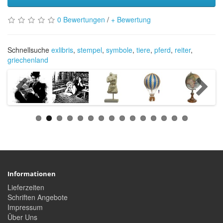
0 Bewertungen
/
+ Bewertung
Schnellsuche
exlibris
,
stempel
,
symbole
,
tiere
,
pferd
,
reiter
,
griechenland
Informationen
Lieferzeiten
Schriften Angebote
Impressum
Über Uns