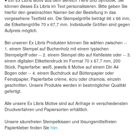
♥ Ein Ex Libris Motiv aus dem Bereich Tiere und Symbolik. Sie
können dieses Ex Libris im Text personalisieren. Bitte geben Sie
hierfür den gewünschten Namen bei der Bestellung in das
vorgesehene Textfeld ein. Die Stempelgröße beträgt 66 x 66 mm,
die Etikettengröße 70 x 67,7 mm. Individuelle Größen sind gegen
Aufpreis möglich.
Bei unseren Ex Libris Produkten können Sie wählen zwischen --
1. einem Stempel auf Buchenholz mit einem typischen
Stempelgriff oder -- 2. einem Stempel dito auf Kehlleiste oder -- 3.
einem digitalen Etikettendruck im Format 70 x 67,7 mm, 200
Stück, Papierfarbe: weiß, jeweils 8 Motive auf einem Din A4
Bogen oder -- 4. einem Buchdruck auf Büttenpapier oder
Feinstpapier, Papierfarbe crème, écru oder chamois, einzeln
geschnitten. Unsere Produkte werden in bestmöglicher Qualität
gefertigt.
Alle unsere Ex Libris Motive sind auf Anfrage in verschiedensten
Druckverfahren und Papiersorten erhältlich.
Unsere säurefreien Stempelkissen und lösungsmittelfreien
Papierkleber finden Sie
hier
.