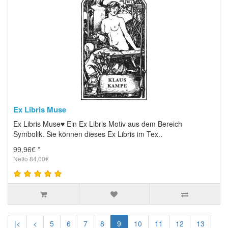
Ex Libris Muse
Ex Libris Muse♥ Ein Ex Libris Motiv aus dem Bereich
Symbolik. Sie können dieses Ex Libris im Tex..
99,96€ *
Netto 84,00€
|<
<
5
6
7
8
9
10
11
12
13