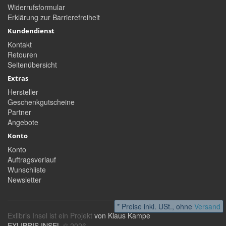
Widerrufsformular
Erklärung zur Barrierefreiheit
Kundendienst
Kontakt
Retouren
Seitenübersicht
Extras
Hersteller
Geschenkgutscheine
Partner
Angebote
Konto
Konto
Auftragsverlauf
Wunschliste
Newsletter
* Preise inkl. USt., ohne
Versand
Exlibris Insel ist ein Projekt
von Klaus Kampe
EXLIBRIS INSEL
© 2026