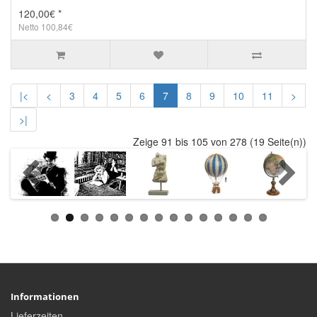
120,00€ *
Netto 100,84€
|<
<
3
4
5
6
7
8
9
10
11
>
>|
Zeige 91 bis 105 von 278 (19 Seite(n))
Informationen
Lieferzeiten