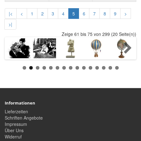
|<
<
1
2
3
4
5
6
7
8
9
>
>|
Zeige 61 bis 75 von 299 (20 Seite(n))
Informationen
Lieferzeiten
Schriften Angebote
Impressum
Über Uns
Widerruf