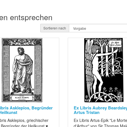
ien entsprechen
Sortieren nach
ibris Asklepios, Begründer
Ex Libris Aubrey Beardsle
Heilkunst
Artus Tristan
bris Asklepios, griechischer
Ex Libris Artus-Epik "Le Mort
 Begründer der Heilkunst ♥
d'Arthur" von Sir Thomas Mal