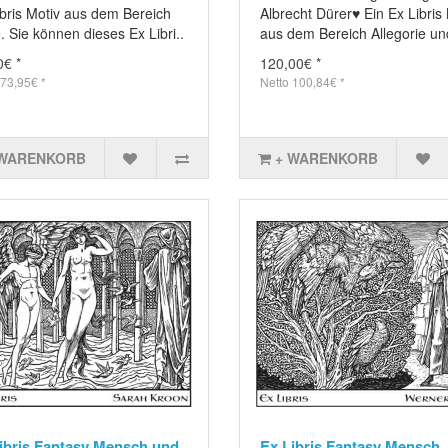
ibris Motiv aus dem Bereich
Albrecht Dürer♥ Ein Ex Libris
. Sie können dieses Ex Libri..
aus dem Bereich Allegorie un
0€ *
120,00€ *
 73,95€ *
Netto 100,84€ *
 WARENKORB
+ WARENKORB
ibris Fantasy Mensch und
Ex Libris Fantasy Mensch,