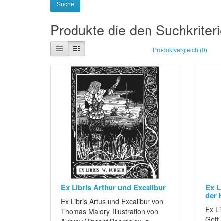
Produkte die den Suchkriter
Produktvergleich (0)
Ex Libris Arthur und Excalibur
Ex L
der 
Ex Libris Artus und Excalibur von
Ex Li
Thomas Malory, Illustration von
Gott,
Aubrey Vincent Beardsley ♥ ..