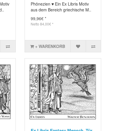
 Motiv
Phönezien ♥ Ein Ex Libris Motiv
d..
aus dem Bereich griechische M..
99,96€ *
Netto 84,00€ *
+ WARENKORB
Ex Libris Fantasy Mensch, Tür