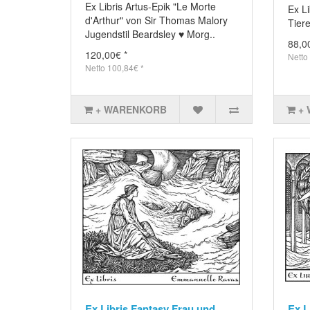
Ex Libris Artus-Epik "Le Morte
Ex L
d'Arthur" von Sir Thomas Malory
Tiere
Jugendstil Beardsley ♥ Morg..
88,0
120,00€ *
Netto
Netto 100,84€ *
+ WARENKORB
+
Ex Libris Fantasy Frau und
Ex L