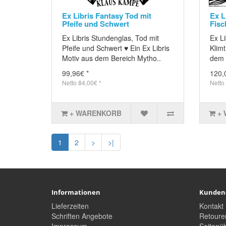
Ex Libris Fantasy Tod mit
Ex L
Pfeife und Schwert
Fisc
Ex Libris Stundenglas, Tod mit
Ex Li
Pfeife und Schwert ♥ Ein Ex Libris
Klimt
Motiv aus dem Bereich Mytho..
dem 
99,96€ *
120,
Netto 84,00€ *
Netto
+ WARENKORB
+
1
2
>
>|
Informationen
Kunden
Lieferzeiten
Kontakt
Schriften Angebote
Retoure
Impressum
Seitenüb