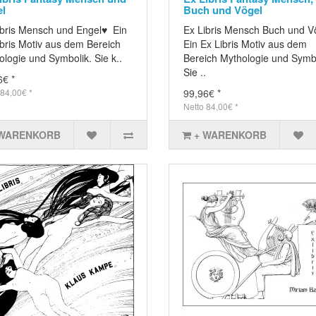
l
Buch und Vögel
ibris Mensch und Engel♥ Ein
Ex Libris Mensch Buch und V
ibris Motiv aus dem Bereich
Ein Ex Libris Motiv aus dem
logie und Symbolik. Sie k..
Bereich Mythologie und Symbo
Sie ..
6€ *
 84,00€ *
99,96€ *
Netto 84,00€ *
 WARENKORB
+ WARENKORB