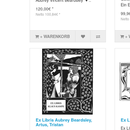
Ein E
120,00€ *
99,9
Netto 100,84€ *
Netto
+ WARENKORB
+
Ex Libris Aubrey Beardsley,
Ex L
Artus, Tristan
Ex L