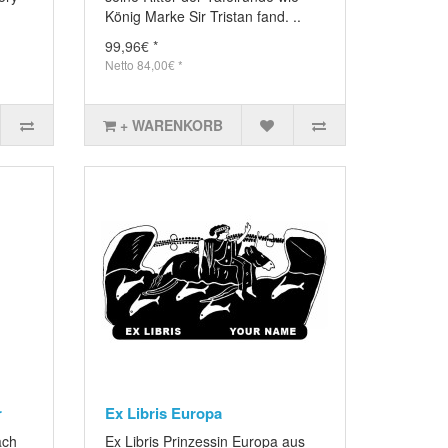
König Marke Sir Tristan fand. ..
99,96€ *
Netto 84,00€ *
+ WARENKORB
r
Ex Libris Europa
ach
Ex Libris Prinzessin Europa aus