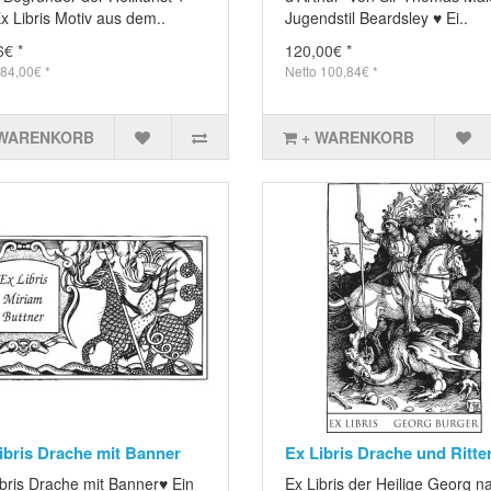
x Libris Motiv aus dem..
Jugendstil Beardsley ♥ Ei..
6€ *
120,00€ *
 84,00€ *
Netto 100,84€ *
 WARENKORB
+ WARENKORB
ibris Drache mit Banner
Ex Libris Drache und Ritte
ibris Drache mit Banner♥ Ein
Ex Libris der Heilige Georg n