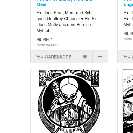
Meer
Enge
Ex Libris Frau, Meer und Schiff
Ex L
nach Geoffrey Chaucer.♥ Ein Ex
Ex L
Libris Motiv aus dem Bereich
Mytho
Mythol..
99,9
99,96€ *
Netto
Netto 84,00€ *
+ WARENKORB
+