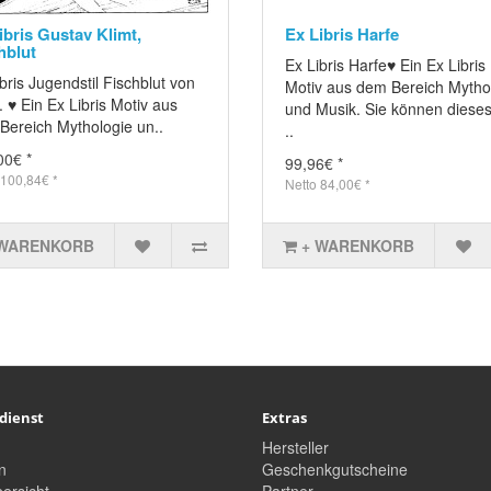
ibris Gustav Klimt,
Ex Libris Harfe
hblut
Ex Libris Harfe♥ Ein Ex Libris
bris Jugendstil Fischblut von
Motiv aus dem Bereich Mytho
. ♥ Ein Ex Libris Motiv aus
und Musik. Sie können diese
Bereich Mythologie un..
..
00€ *
99,96€ *
 100,84€ *
Netto 84,00€ *
 WARENKORB
+ WARENKORB
dienst
Extras
Hersteller
n
Geschenkgutscheine
ersicht
Partner