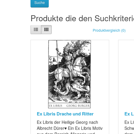
Produkte die den Suchkriter
Produktvergleich (0)
Ex Libris Drache und Ritter
Ex Li
Ex Libris der Heilige Georg nach
Ex Li
Albrecht Dürer♥ Ein Ex Libris Motiv
Schwe
aus dem Bereich Allegorie und..
dem 