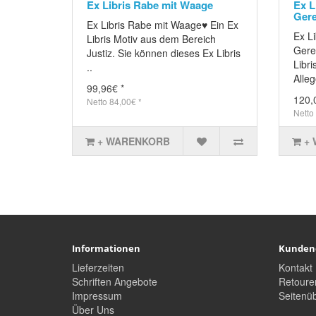
Ex Libris Rabe mit Waage
Ex L
Gere
Ex Libris Rabe mit Waage♥ Ein Ex
Ex Li
Libris Motiv aus dem Bereich
Gerec
Justiz. Sie können dieses Ex Libris
Libr
..
Alleg
99,96€ *
120,
Netto 84,00€ *
Netto
+ WARENKORB
+
Informationen
Kunden
Lieferzeiten
Kontakt
Schriften Angebote
Retoure
Impressum
Seitenüb
Über Uns