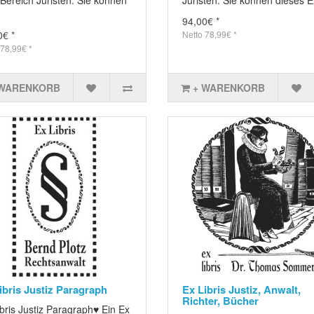
94,00€ *
0€ *
Netto 78,99€ *
 78,99€ *
 WARENKORB
+ WARENKORB
ibris Justiz Paragraph
Ex Libris Justiz, Anwalt,
Richter, Bücher
bris Justiz Paragraph♥ Ein Ex