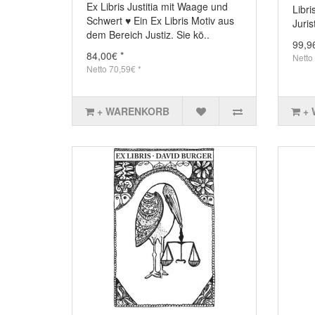
Ex Libris Justitia mit Waage und
Libr
Schwert ♥ Ein Ex Libris Motiv aus
Juris
dem Bereich Justiz. Sie kö..
99,9
84,00€ *
Netto
Netto 70,59€ *
+ WARENKORB
+