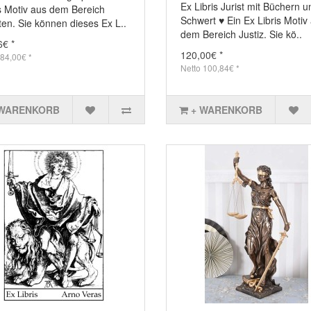
Ex Libris Jurist mit Büchern u
is Motiv aus dem Bereich
Schwert ♥ Ein Ex Libris Motiv
ten. Sie können dieses Ex L..
dem Bereich Justiz. Sie kö..
6€ *
120,00€ *
 84,00€ *
Netto 100,84€ *
 WARENKORB
+ WARENKORB