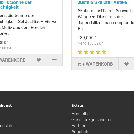
ibris Sonne der
Justitia Skulptur Antike
chtigkeit
Skulptur Justitia mit Schwert 
bris die Sonne der
Waage ♥ Diese aus der
htigkeit, Sol Justitiae♥ Ein Ex
Jugendstilzeit nach empfund
is Motiv aus dem Bereich
Re..
orie ..
189,00€ *
00€ *
Netto 158,82€ *
 100,84€ *
 WARENKORB
+ WARENKORB
dienst
Extras
Hersteller
n
Geschenkgutscheine
ersicht
Partner
Angebote