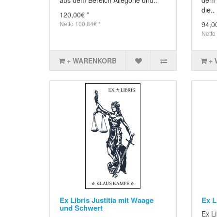
die..
120,00€ *
Netto 100,84€ *
94,0
Netto
+ WARENKORB
+
Ex Libris Justitia mit Waage
Ex L
und Schwert
Ex Li