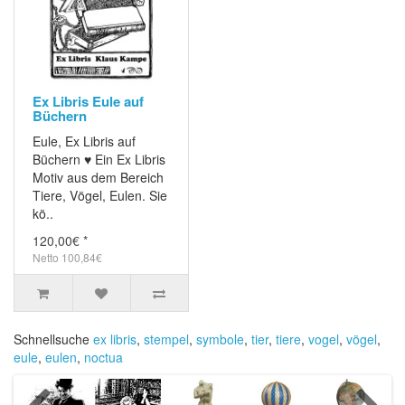
Ex Libris Eule auf
Büchern
Eule, Ex Libris auf
Büchern ♥ Ein Ex Libris
Motiv aus dem Bereich
Tiere, Vögel, Eulen. Sie
kö..
120,00€ *
Netto 100,84€
Schnellsuche
ex libris
,
stempel
,
symbole
,
tier
,
tiere
,
vogel
,
vögel
,
eule
,
eulen
,
noctua