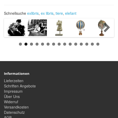
Schnellsuche
exlibris
,
ex libris
,
tiere
,
elefant
Informationen
Lieferzeiten
Schriften Angebote
Impressum
Über Uns
Widerruf
Versandkosten
Datenschutz
AGB