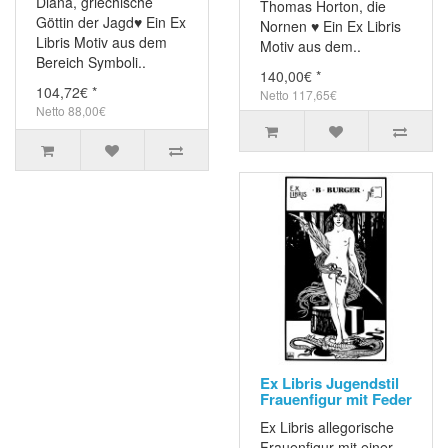
Diana, griechische
Thomas Horton, die
Göttin der Jagd♥ Ein Ex
Nornen ♥ Ein Ex Libris
Libris Motiv aus dem
Motiv aus dem..
Bereich Symboli..
140,00€ *
104,72€ *
Netto 117,65€
Netto 88,00€
Ex Libris Jugendstil
Frauenfigur mit Feder
Ex Libris allegorische
Frauenfigur mit einer