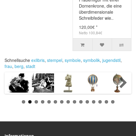
Dornenkrone, die eine
überdimensionale
Schreibfeder wie..
120,00€ *
Netto 100,84€
Schnellsuche
exlibris
,
stempel
,
symbole
,
symbolik
,
jugendstil
,
frau
,
berg
,
stadt
Informationen