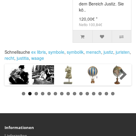
dem Bereich Justiz. Sie
kö..
120,00€ *
Netto 100,84€
Schnellsuche
ex libris
,
symbole
,
symbolik
,
mensch
,
justiz
,
juristen
,
recht
,
justitia
,
waage
Informationen
Lieferzeiten