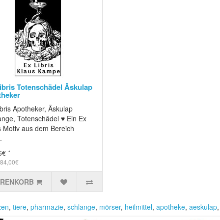
ibris Totenschädel Äskulap
heker
bris Apotheker, Äskulap
ange, Totenschädel ♥ Ein Ex
is Motiv aus dem Bereich
.
6€ *
 84,00€
ARENKORB
zen
,
tiere
,
pharmazie
,
schlange
,
mörser
,
heilmittel
,
apotheke
,
aeskulap