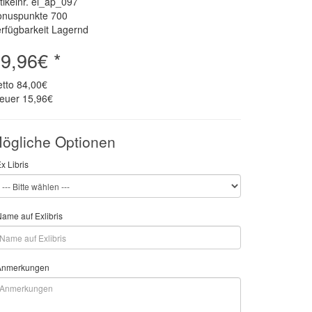
tikelnr. el_ap_097
onuspunkte
700
rfügbarkeit Lagernd
9,96€ *
etto
84,00€
teuer
15,96€
ögliche Optionen
x Libris
ame auf Exlibris
Anmerkungen