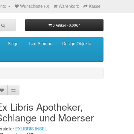
nto
Wunschliste (0)
Warenkorb
Kasse
0 Artikel - 0,00€ *
Siegel
Text Stempel
Design Objekte
Ex Libris Apotheker,
Schlange und Moerser
rsteller
EXLIBRIS INSEL