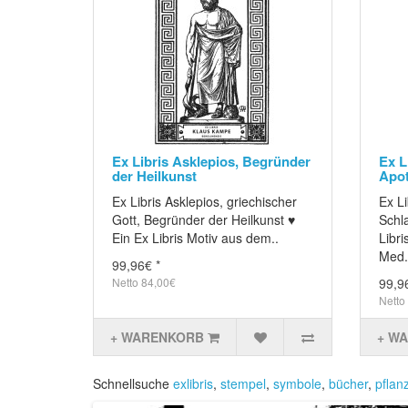
Ex Libris Asklepios, Begründer
Ex L
der Heilkunst
Apot
Ex Libris Asklepios, griechischer
Ex Li
Gott, Begründer der Heilkunst ♥
Schl
Ein Ex Libris Motiv aus dem..
Libr
Med.
99,96€ *
Netto 84,00€
99,9
Netto
+ WARENKORB
+ W
Schnellsuche
exlibris
,
stempel
,
symbole
,
bücher
,
pflan