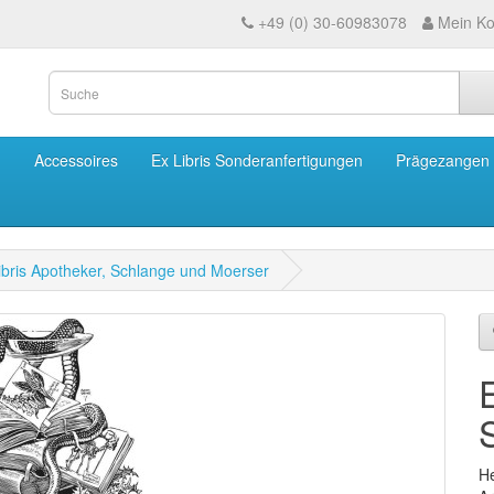
+49 (0) 30-60983078
Mein Ko
m
Accessoires
Ex Libris Sonderanfertigungen
Prägezangen
ibris Apotheker, Schlange und Moerser
He