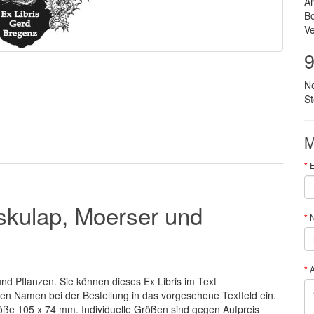
Ar
B
Ve
9
N
S
M
E
eskulap, Moerser und
N
nd Pflanzen. Sie können dieses Ex Libris im Text
ten Namen bei der Bestellung in das vorgesehene Textfeld ein.
öße 105 x 74 mm. Individuelle Größen sind gegen Aufpreis