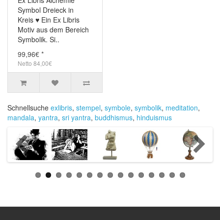
Ex Libris Alchemie
Symbol Dreieck in
Kreis ♥ Ein Ex Libris
Motiv aus dem Bereich
Symbolik. Si..
99,96€ *
Netto 84,00€
Schnellsuche
exlibris
,
stempel
,
symbole
,
symbolik
,
meditation
,
mandala
,
yantra
,
sri yantra
,
buddhismus
,
hinduismus