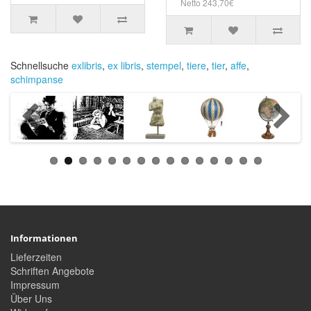
Netto 243,70€
Schnellsuche
exlibris
,
ex libris
,
stempel
,
tiere
,
tier
,
affe
,
schimpanse
Informationen
Lieferzeiten
Schriften Angebote
Impressum
Über Uns