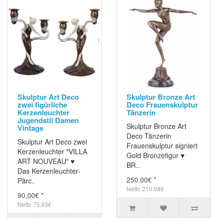
Skulptur Art Deco
Skulptur Bronze Art
zwei figürliche
Deco Frauenskulptur
Kerzenleuchter
Tänzerin
Jugendstil Damen
Skulptur Bronze Art
Vintage
Deco Tänzerin
Skulptur Art Deco zwei
Frauenskulptur signiert
Kerzenleuchter "VILLA
Gold Bronzefigur ♥
ART NOUVEAU" ♥
BR..
Das Kerzenleuchter-
250,00€ *
Pärc..
Netto 210,08€
90,00€ *
Netto 75,63€