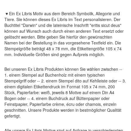
♥ Ein Ex Libris Motiv aus dem Bereich Symbolik, Allegorie und
Tiere. Sie können dieses Ex Libris im Text personalisieren. Der
Buchtitel "Darwin" und die lateinische Inschrift "eritis sicut deus"
können auf Wunsch auch durch einen anderen Text ersetzt oder
gelöscht werden. Bitte geben Sie hierfür den gewünschten
Namen bei der Bestellung in das vorgesehene Textfeld ein. Die
Stempelgröße beträgt 48 x 78 mm, die Etikettengröße 105 x 74
mm. Individuelle Größen sind gegen Aufpreis möglich.
Bei unseren Ex Libris Produkten können Sie wählen zwischen --
1. einem Stempel auf Buchenholz mit einem typischen
Stempelgriff oder -- 2. einem Stempel dito auf Kehlleiste oder -- 3.
einem digitalen Etikettendruck im Format 105 x 74 mm, 200
Stück, Papierfarbe: weiß, jeweils 8 Motive auf einem Din A4
Bogen oder -- 4. einem Buchdruck auf Büttenpapier oder
Feinstpapier, Papierfarbe crème, écru oder chamois, einzeln
geschnitten. Unsere Produkte werden in bestmöglicher Qualität
gefertigt.
Alle unsere Ex Libris Motive sind auf Anfrage in verschiedensten