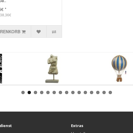
a..
5€ *
 38,36€
ARENKORB
dienst
Extras