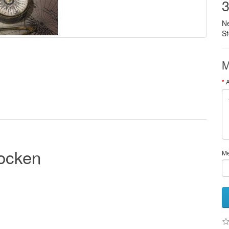
3
N
S
M
rocken
M