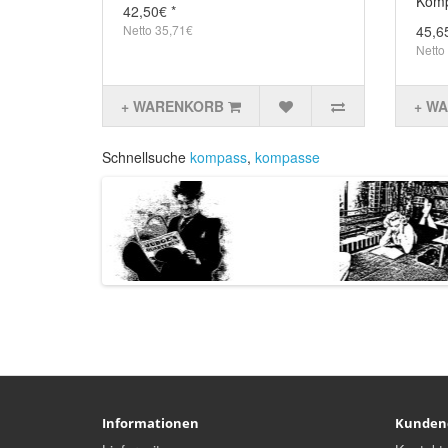
Komp
42,50€ *
Netto 35,71€
45,6
Netto
+ WARENKORB
+ W
Schnellsuche
kompass
,
kompasse
Informationen
Kunden