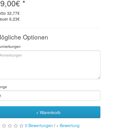
9,00€ *
etto
32,77€
teuer
6,23€
ögliche Optionen
Anmerkungen
enge
+ Warenkorb
0 Bewertungen
/
+ Bewertung