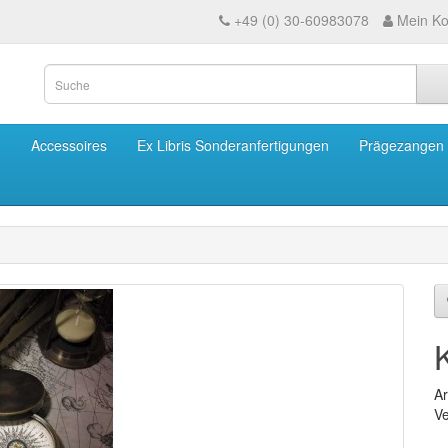
+49 (0) 30-60983078
Mein Ko
m
Accessoires
Ex Libris Sonderanfertigungen
Prägezangen
Ar
Ve