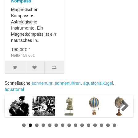
Kompass
Magnetischer
Kompass ♥
Astrologische
Instrumente. Ein
Magnetkompass ist ein
nautisches In..
190,00€ *
Netto 159,66€
Schnellsuche
sonnenuhr
,
sonnenuhren
,
äquatorialkugel
,
äquatorial