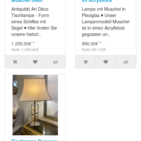
Muschel Stein
im Acrylblock
Antiquität Art Déco
Lampe mit Muschel in
Tischlampe - Form
Plexiglas ♥ Unser
eines Schiffes mit
Lampenmodell Muschel
Segel ♥ Hier finden Sie
ist in einen Acrylblock
unsere histori..
gegossen un..
1.250,00€ *
990,00€ *
Netto 1.050,42€
Netto 831,93€