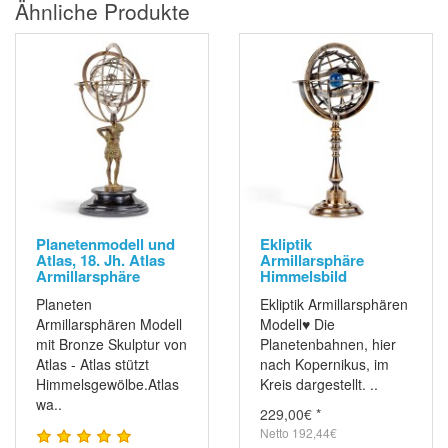
Ähnliche Produkte
Planetenmodell und
Ekliptik
Atlas, 18. Jh. Atlas
Armillarsphäre
Armillarsphäre
Himmelsbild
Planeten
Ekliptik Armillarsphären
Armillarsphären Modell
Modell♥ Die
mit Bronze Skulptur von
Planetenbahnen, hier
Atlas - Atlas stützt
nach Kopernikus, im
Himmelsgewölbe.Atlas
Kreis dargestellt. ..
wa..
229,00€ *
Netto 192,44€