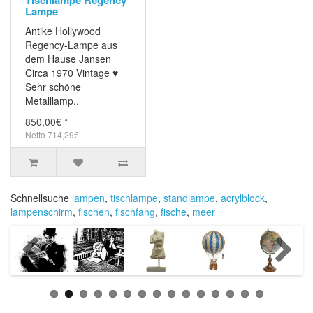
Tischlampe Regency
Lampe
Antike Hollywood
Regency-Lampe aus
dem Hause Jansen
Circa 1970 Vintage ♥
Sehr schöne
Metalllamp..
850,00€ *
Netto 714,29€
Schnellsuche
lampen
,
tischlampe
,
standlampe
,
acrylblock
,
lampenschirm
,
fischen
,
fischfang
,
fische
,
meer