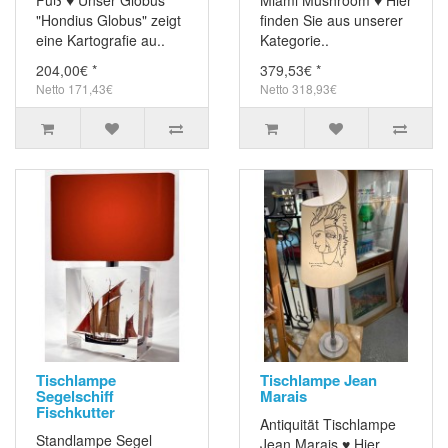
Fuß ♥ Unser Globus
Miami Mushroom ♥ Hier
"Hondius Globus" zeigt
finden Sie aus unserer
eine Kartografie au..
Kategorie..
204,00€ *
379,53€ *
Netto 171,43€
Netto 318,93€
Tischlampe
Tischlampe Jean
Segelschiff
Marais
Fischkutter
Antiquität Tischlampe
Standlampe Segel
Jean Marais ♥ Hier