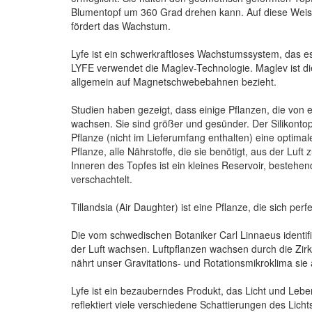
Blumentopf um 360 Grad drehen kann. Auf diese Weise 
fördert das Wachstum.
Lyfe ist ein schwerkraftloses Wachstumssystem, das es
LYFE verwendet die Maglev-Technologie. Maglev ist d
allgemein auf Magnetschwebebahnen bezieht.
Studien haben gezeigt, dass einige Pflanzen, die von
wachsen. Sie sind größer und gesünder. Der Silikontopf 
Pflanze (nicht im Lieferumfang enthalten) eine optima
Pflanze, alle Nährstoffe, die sie benötigt, aus der Luf
Inneren des Topfes ist ein kleines Reservoir, bestehen
verschachtelt.
Tillandsia (Air Daughter) ist eine Pflanze, die sich perfe
Die vom schwedischen Botaniker Carl Linnaeus identifiz
der Luft wachsen. Luftpflanzen wachsen durch die Zirku
nährt unser Gravitations- und Rotationsmikroklima sie 
Lyfe ist ein bezauberndes Produkt, das Licht und Leb
reflektiert viele verschiedene Schattierungen des Licht