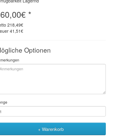
rfügbarkeit Lagernd
60,00€ *
etto
218,49€
teuer
41,51€
ögliche Optionen
merkungen
enge
+ Warenkorb