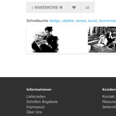
+ WARENKORB
Schnellsuche
design
,
objekte
,
lampe
,
kunst
,
blumentop
Informationen
Kunden
Lieferzeiten
Kontakt
Schriften Angebote
Retoure
Impressum
Seitenüb
Über Uns