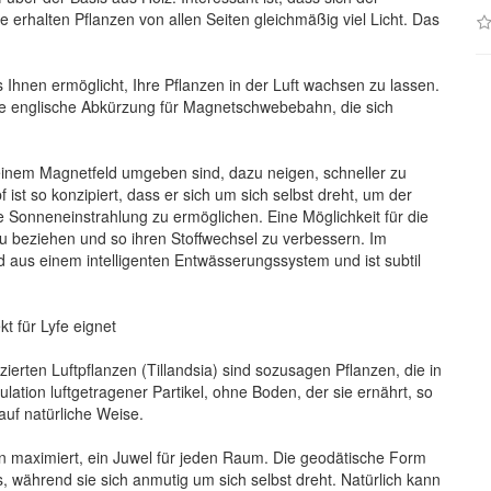
erhalten Pflanzen von allen Seiten gleichmäßig viel Licht. Das
 Ihnen ermöglicht, Ihre Pflanzen in der Luft wachsen zu lassen.
ie englische Abkürzung für Magnetschwebebahn, die sich
 einem Magnetfeld umgeben sind, dazu neigen, schneller zu
ist so konzipiert, dass er sich um sich selbst dreht, um der
le Sonneneinstrahlung zu ermöglichen. Eine Möglichkeit für die
t zu beziehen und so ihren Stoffwechsel zu verbessern. Im
d aus einem intelligenten Entwässerungssystem und ist subtil
kt für Lyfe eignet
ierten Luftpflanzen (Tillandsia) sind sozusagen Pflanzen, die in
lation luftgetragener Partikel, ohne Boden, der sie ernährt, so
auf natürliche Weise.
en maximiert, ein Juwel für jeden Raum. Die geodätische Form
s, während sie sich anmutig um sich selbst dreht. Natürlich kann