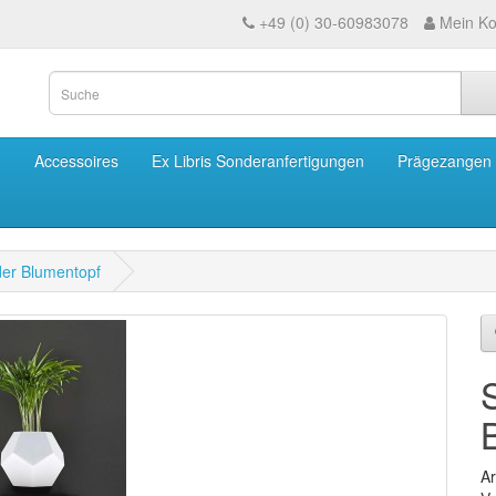
+49 (0) 30-60983078
Mein Ko
m
Accessoires
Ex Libris Sonderanfertigungen
Prägezangen
er Blumentopf
Ar