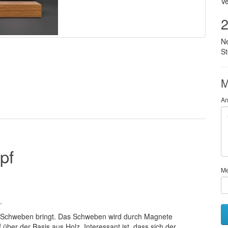
Ve
2
N
S
M
An
pf
M
.
zum Schweben bringt. Das Schweben wird durch Magnete
über der Basis aus Holz. Interessant ist, dass sich der