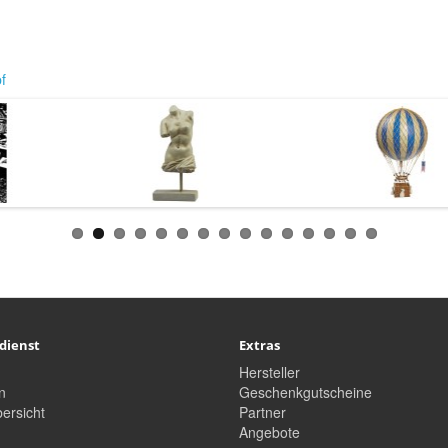
f
dienst
Extras
Hersteller
n
Geschenkgutscheine
ersicht
Partner
Angebote