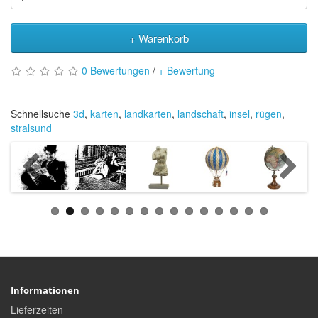
+ Warenkorb
0 Bewertungen
/
+ Bewertung
Schnellsuche
3d
,
karten
,
landkarten
,
landschaft
,
insel
,
rügen
,
stralsund
Informationen
Lieferzeiten