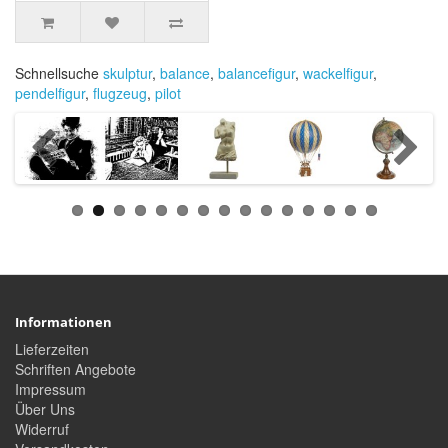
Schnellsuche
skulptur
,
balance
,
balancefigur
,
wackelfigur
,
pendelfigur
,
flugzeug
,
pilot
Informationen
Lieferzeiten
Schriften Angebote
Impressum
Über Uns
Widerruf