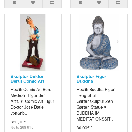
Skulptur Doktor
Skulptur Figur
Beruf Comic Art
Buddha
Replik Comic Art Beruf
Replik Buddha Figur
Medezin Figur der
Feng Shui
Arzt. ♥ Comic Art Figur
Gartenskulptur Zen
Doktor José Batle
Garten Statue ♥
von&nb..
BUDDHA IM
MEDITATIONSSIT..
320,00€ *
Netto 268,91€
80,00€ *