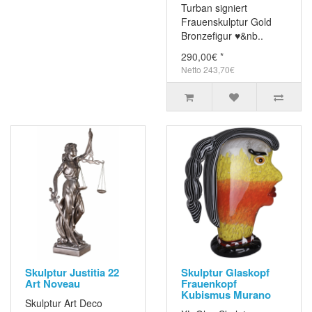
Turban signiert
Frauenskulptur Gold
Bronzefigur ♥&nb..
290,00€ *
Netto 243,70€
Skulptur Justitia 22
Skulptur Glaskopf
Art Noveau
Frauenkopf
Kubismus Murano
Skulptur Art Deco