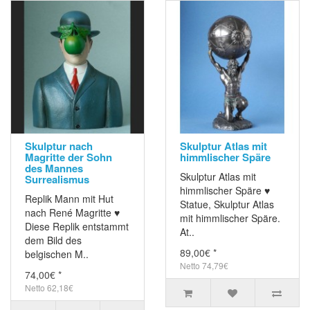
Skulptur nach
Skulptur Atlas mit
Magritte der Sohn
himmlischer Späre
des Mannes
Skulptur Atlas mit
Surrealismus
himmlischer Späre ♥
Replik Mann mit Hut
Statue, Skulptur Atlas
nach René Magritte ♥
mit himmlischer Späre.
Diese Replik entstammt
At..
dem Bild des
89,00€ *
belgischen M..
Netto 74,79€
74,00€ *
Netto 62,18€