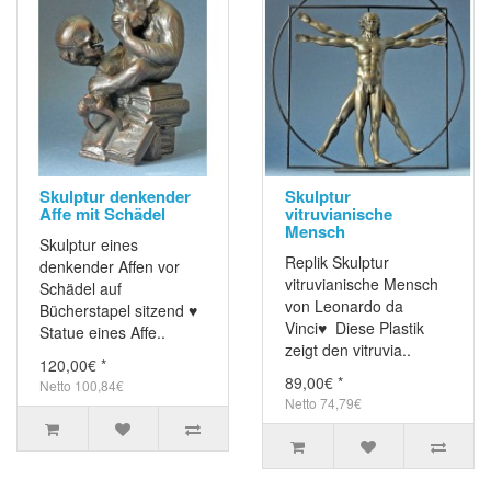
Skulptur denkender
Skulptur
Affe mit Schädel
vitruvianische
Mensch
Skulptur eines
Replik Skulptur
denkender Affen vor
vitruvianische Mensch
Schädel auf
von Leonardo da
Bücherstapel sitzend ♥
Vinci♥ Diese Plastik
Statue eines Affe..
zeigt den vitruvia..
120,00€ *
89,00€ *
Netto 100,84€
Netto 74,79€