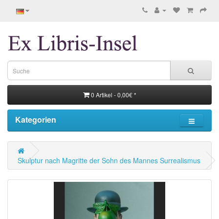
0 Artikel - 0,00€ *
Kategorien
Skulptur nach Magritte der Sohn des Mannes Surrealismus