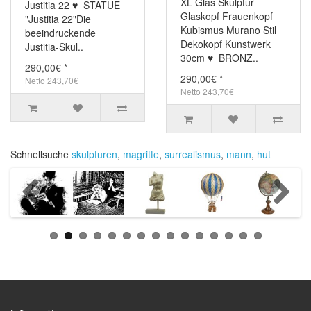
XL Glas Skulptur
Justitia 22 ♥ STATUE
Glaskopf Frauenkopf
"Justitia 22"Die
Kubismus Murano Stil
beeindruckende
Dekokopf Kunstwerk
Justitia-Skul..
30cm ♥ BRONZ..
290,00€ *
290,00€ *
Netto 243,70€
Netto 243,70€
Schnellsuche
skulpturen
,
magritte
,
surrealismus
,
mann
,
hut