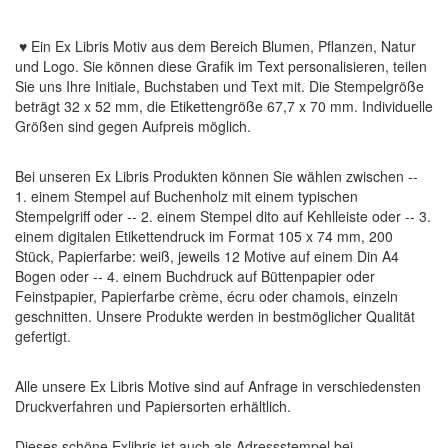
♥ Ein Ex Libris Motiv aus dem Bereich Blumen, Pflanzen, Natur
und Logo. Sie können diese Grafik im Text personalisieren, teilen
Sie uns Ihre Initiale, Buchstaben und Text mit. Die Stempelgröße
beträgt 32 x 52 mm, die Etikettengröße 67,7 x 70 mm. Individuelle
Größen sind gegen Aufpreis möglich.
Bei unseren Ex Libris Produkten können Sie wählen zwischen --
1. einem Stempel auf Buchenholz mit einem typischen
Stempelgriff oder -- 2. einem Stempel dito auf Kehlleiste oder -- 3.
einem digitalen Etikettendruck im Format 105 x 74 mm, 200
Stück, Papierfarbe: weiß, jeweils 12 Motive auf einem Din A4
Bogen oder -- 4. einem Buchdruck auf Büttenpapier oder
Feinstpapier, Papierfarbe crème, écru oder chamois, einzeln
geschnitten. Unsere Produkte werden in bestmöglicher Qualität
gefertigt.
Alle unsere Ex Libris Motive sind auf Anfrage in verschiedensten
Druckverfahren und Papiersorten erhältlich.
Dieses schöne Exlibris ist auch als Adressstempel bei