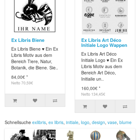
Ex Libris Biene
Ex Libris Art Déco
Initiale Logo Wappen
Ex Libris Biene ♥ Ein Ex
Ex Libris Art Déco
Libris Motiv aus dem
Initiale Logo ♥ Ein Ex
Bereich Tiere, Natur,
Libris Motiv aus dem
Botanik, die Biene. Sie..
Bereich Art Déco,
84,00€ *
Initialie un..
Netto 70,59€
160,00€ *
Netto 134,45€
Schnellsuche
exlibris
,
ex libris
,
initiale
,
logo
,
design
,
vase
,
blume