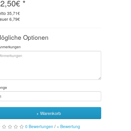
2,50€ *
etto
35,71€
teuer
6,79€
ögliche Optionen
Anmerkungen
enge
+ Warenkorb
0 Bewertungen
/
+ Bewertung