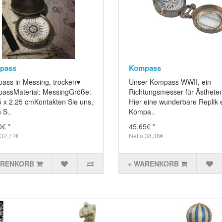
pass
Kompass
ass in Messing, trocken♥
Unser Kompass WWII, ein
assMaterial: MessingGröße:
Richtungsmesser für Ästheten
5 x 2.25 cmKontakten Sie uns,
Hier eine wunderbare Replik 
 S..
Kompa..
0€ *
45,65€ *
 32,77€
Netto 38,36€
ARENKORB
+ WARENKORB