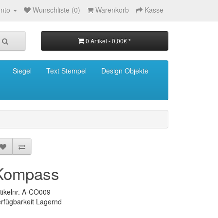
nto
Wunschliste (0)
Warenkorb
Kasse
0 Artikel - 0,00€ *
Siegel
Text Stempel
Design Objekte
Kompass
tikelnr. A-CO009
rfügbarkeit Lagernd