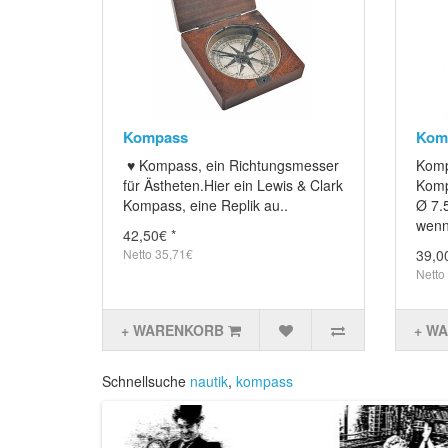
Kompass
Kom
♥ Kompass, ein Richtungsmesser
Komp
für Ästheten.Hier ein Lewis & Clark
Komp
Kompass, eine Replik au..
Ø 7.
wenn
42,50€ *
Netto 35,71€
39,0
Netto
+ WARENKORB
+ W
Schnellsuche
nautik
,
kompass