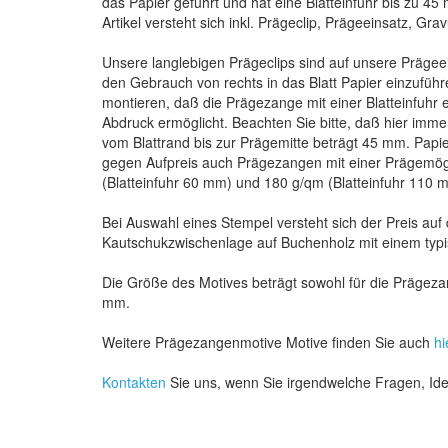
das Papier geführt und hat eine Blatteinfuhr bis zu 45 
Artikel versteht sich inkl. Prägeclip, Prägeeinsatz, Gr
Unsere langlebigen Prägeclips sind auf unsere Prägee
den Gebrauch von rechts in das Blatt Papier einzufü
montieren, daß die Prägezange mit einer Blatteinfuhr 
Abdruck ermöglicht. Beachten Sie bitte, daß hier imme
vom Blattrand bis zur Prägemitte beträgt 45 mm. Papi
gegen Aufpreis auch Prägezangen mit einer Prägemögl
(Blatteinfuhr 60 mm) und 180 g/qm (Blatteinfuhr 110 
Bei Auswahl eines Stempel versteht sich der Preis au
Kautschukzwischenlage auf Buchenholz mit einem typi
Die Größe des Motives beträgt sowohl für die Präge
mm.
Weitere Prägezangenmotive Motive finden Sie auch
hi
Kontakten
Sie uns, wenn Sie irgendwelche Fragen, I