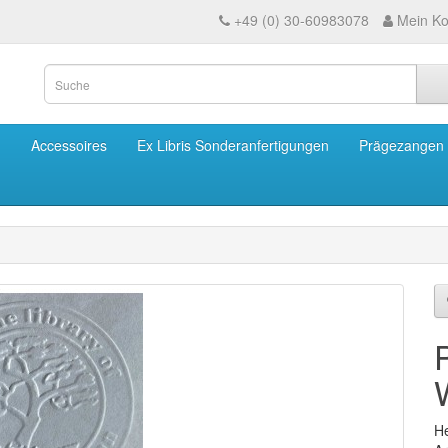
+49 (0) 30-60983078
Mein Ko
m
Accessoires
Ex Libris Sonderanfertigungen
Prägezangen
He