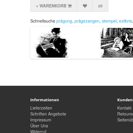
+ WARENKORB
Schnellsuche
prägung
,
prägezangen
,
stempel
,
exlibris
Informationen
Kunden
Lieferzeiten
Kontakt
Schriften Angebote
Retoure
Impressum
Seitenüb
Über Uns
Widerruf