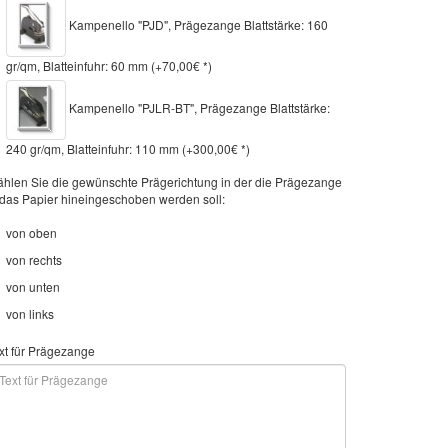
Kampenello "PJD", Prägezange Blattstärke: 160
gr/qm, Blatteinfuhr: 60 mm (+70,00€ *)
Kampenello "PJLR-BT", Prägezange Blattstärke:
240 gr/qm, Blatteinfuhr: 110 mm (+300,00€ *)
hlen Sie die gewünschte Prägerichtung in der die Prägezange
 das Papier hineingeschoben werden soll:
von oben
von rechts
von unten
von links
xt für Prägezange