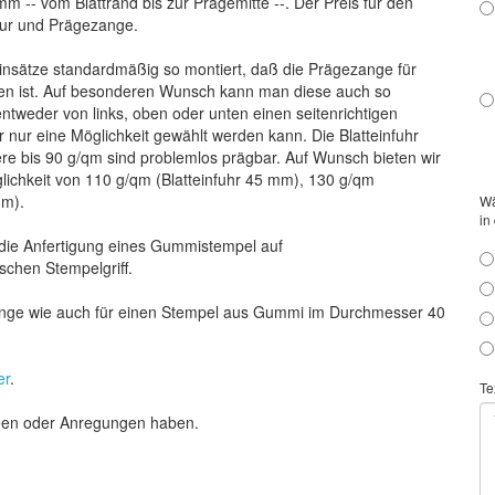
mm -- vom Blattrand bis zur Prägemitte --. Der Preis für den
avur und Prägezange.
insätze standardmäßig so montiert, daß die Prägezange für
hren ist. Auf besonderen Wunsch kann man diese auch so
entweder von links, oben oder unten einen seitenrichtigen
r nur eine Möglichkeit gewählt werden kann. Die Blatteinfuhr
ere bis 90 g/qm sind problemlos prägbar. Auf Wunsch bieten wir
ichkeit von 110 g/qm (Blatteinfuhr 45 mm), 130 g/qm
mm).
Wä
in
f die Anfertigung eines Gummistempel auf
schen Stempelgriff.
zange wie auch für einen Stempel aus Gummi im Durchmesser 40
er
.
Te
deen oder Anregungen haben.