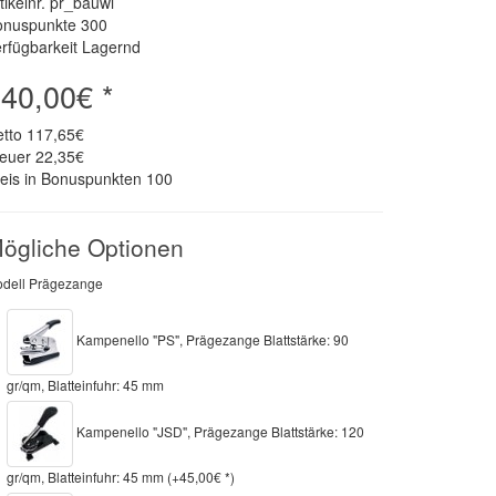
tikelnr. pr_bauwi
onuspunkte
300
rfügbarkeit Lagernd
40,00€ *
etto
117,65€
teuer
22,35€
eis in Bonuspunkten
100
ögliche Optionen
dell Prägezange
Kampenello "PS", Prägezange Blattstärke: 90
gr/qm, Blatteinfuhr: 45 mm
Kampenello "JSD", Prägezange Blattstärke: 120
gr/qm, Blatteinfuhr: 45 mm (+45,00€ *)