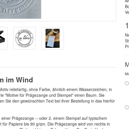
Ar
B
Ve
1
N
S
Pr
M
Mo
m im Wind
tiv reliefartig, ohne Farbe, ähnlich einem Wasserzeichen, in
orie "Motive für Prägezange und Stempel" einen Baum. Sie
en Sie den gewünschten Text bei ihrer Bestellung in das hierfür
 einer Prägezange -- oder 2. einem Stempel auf typischem
t für Papiere bis 90 g/qm. Die Prägezange wird von rechts in