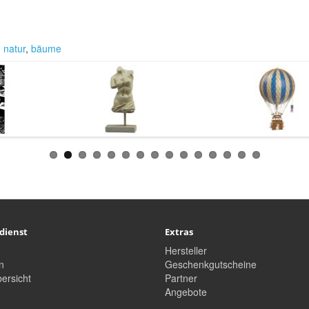
,
natur
,
bäume
dienst
Extras
Hersteller
n
Geschenkgutscheine
ersicht
Partner
Angebote