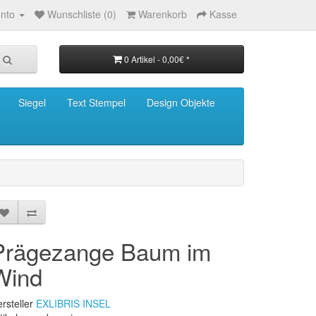
nto
Wunschliste (0)
Warenkorb
Kasse
0 Artikel - 0,00€ *
Siegel
Text Stempel
Design Objekte
Prägezange Baum im
Wind
rsteller
EXLIBRIS INSEL