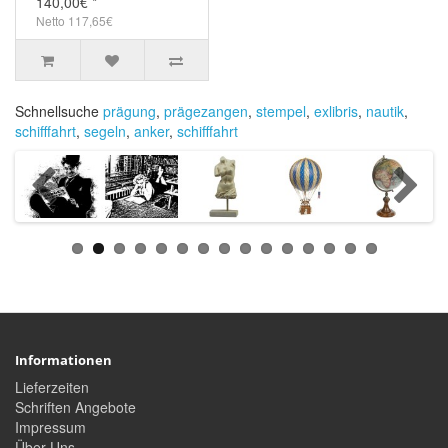
140,00€ *
Netto 117,65€
Schnellsuche
prägung
,
prägezangen
,
stempel
,
exlibris
,
nautik
,
schifffahrt
,
segeln
,
anker
,
schifffahrt
Informationen
Lieferzeiten
Schriften Angebote
Impressum
Über Uns