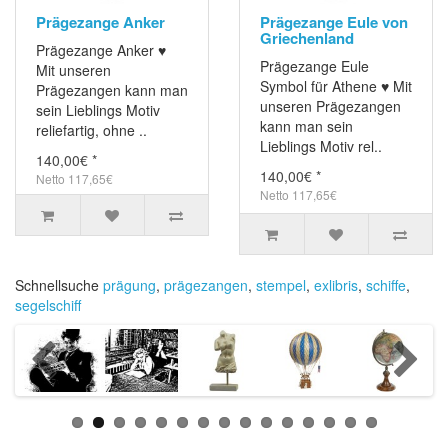
Prägezange Anker
Prägezange Eule von
Griechenland
Prägezange Anker ♥
Prägezange Eule
Mit unseren
Symbol für Athene ♥ Mit
Prägezangen kann man
unseren Prägezangen
sein Lieblings Motiv
kann man sein
reliefartig, ohne ..
Lieblings Motiv rel..
140,00€ *
140,00€ *
Netto 117,65€
Netto 117,65€
Schnellsuche
prägung
,
prägezangen
,
stempel
,
exlibris
,
schiffe
,
segelschiff