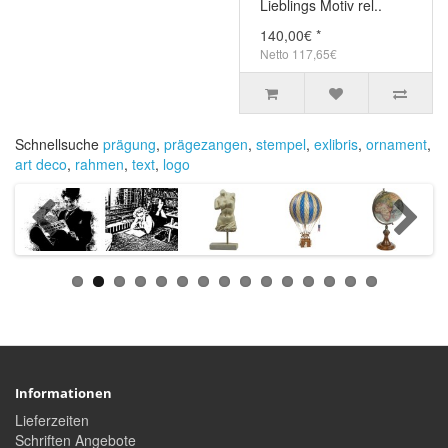
Lieblings Motiv rel..
140,00€ *
Netto 117,65€
Schnellsuche
prägung
,
prägezangen
,
stempel
,
exlibris
,
ornament
,
art deco
,
rahmen
,
text
,
logo
Informationen
Lieferzeiten
Schriften Angebote