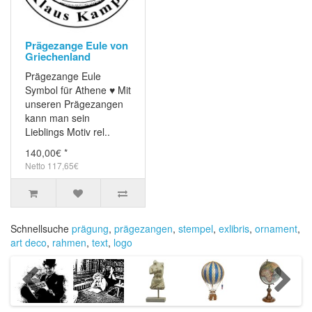
Prägezange Eule von
Griechenland
Prägezange Eule
Symbol für Athene ♥ Mit
unseren Prägezangen
kann man sein
Lieblings Motiv rel..
140,00€ *
Netto 117,65€
Schnellsuche
prägung
,
prägezangen
,
stempel
,
exlibris
,
ornament
,
art deco
,
rahmen
,
text
,
logo