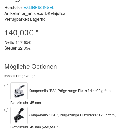
Hersteller
EXLIBRIS INSEL
Artikelnr. pr_art-deco-DKMajolica
Verfügbarkeit Lagernd
140,00€ *
Netto
117,65€
Steuer
22,35€
Mögliche Optionen
Modell Prägezange
Kampenello "PS", Prägezange Blattstärke: 90 gr/qm,
Blatteinfuhr: 45 mm
Kampenello "JSD", Prägezange Blattstärke: 120 gr/qm,
Blatteinfuhr: 45 mm (+53,55€ *)