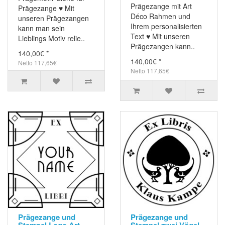
Prägezange mit Art
Prägezange ♥ Mit
Déco Rahmen und
unseren Prägezangen
Ihrem personalisierten
kann man sein
Text ♥ Mit unseren
Lieblings Motiv relie..
Prägezangen kann..
140,00€ *
140,00€ *
Netto 117,65€
Netto 117,65€
Prägezange und
Prägezange und
Stempel Logo Art
Stempel zwei Vögel