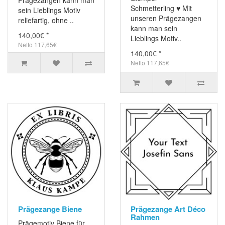
Schmetterling ♥ Mit
sein Lieblings Motiv
unseren Prägezangen
reliefartig, ohne ..
kann man sein
140,00€ *
Lieblings Motiv..
Netto 117,65€
140,00€ *
Netto 117,65€
Prägezange Biene
Prägezange Art Déco
Rahmen
Prägemotiv Biene für