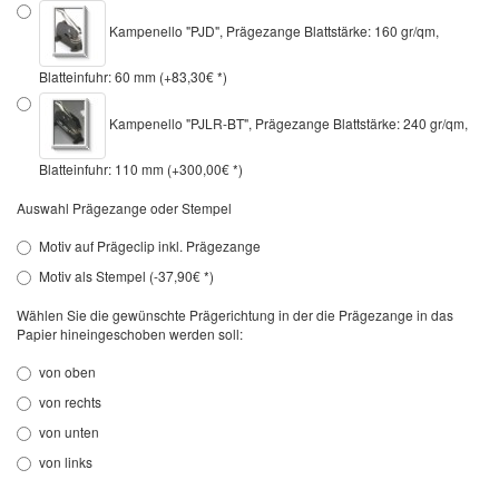
Kampenello "PJD", Prägezange Blattstärke: 160 gr/qm,
Blatteinfuhr: 60 mm (+83,30€ *)
Kampenello "PJLR-BT", Prägezange Blattstärke: 240 gr/qm,
Blatteinfuhr: 110 mm (+300,00€ *)
Auswahl Prägezange oder Stempel
Motiv auf Prägeclip inkl. Prägezange
Motiv als Stempel (-37,90€ *)
Wählen Sie die gewünschte Prägerichtung in der die Prägezange in das
Papier hineingeschoben werden soll:
von oben
von rechts
von unten
von links