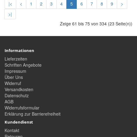
|<
<
1
2
3
4
5
6
7
8
9
>
>|
Zeige 61 bis 75 von 334 (23 Seite(n))
Informationen
Lieferzeiten
Schriften Angebote
Impressum
Über Uns
Widerruf
Versandkosten
Datenschutz
AGB
Widerrufsformular
Erklärung zur Barrierefreiheit
Kundendienst
Kontakt
Retouren