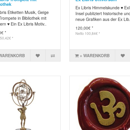
iothek
Ex Libris Himmelskunde ♥ Exli
bris Etiketten Musik, Geige
Insel publiziert historische un
rompete in Bibliothek mit
neue Grafiken aus der Ex Lib.
rn ♥ Ein Ex Libris Motiv..
120,00€ *
0€ *
Netto 100,84€ *
 50,42€ *
 WARENKORB
+ WARENKORB