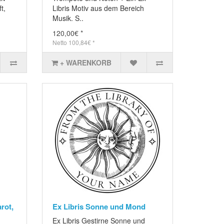
t,
Libris Motiv aus dem Bereich
Musik. S..
120,00€ *
Netto 100,84€ *
+ WARENKORB
arot,
Ex Libris Sonne und Mond
Ex Libris Gestirne Sonne und