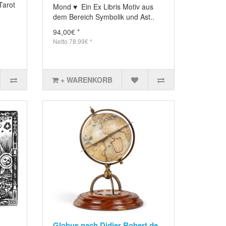
Tarot
Mond ♥ Ein Ex Libris Motiv aus
dem Bereich Symbolik und Ast..
94,00€ *
Netto 78,99€ *
+ WARENKORB
Globus nach Didier Robert de