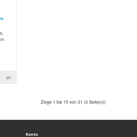
Om
m,
mm
Zeige 1 bis 15 von 31 (3 Seite(n))
Konto