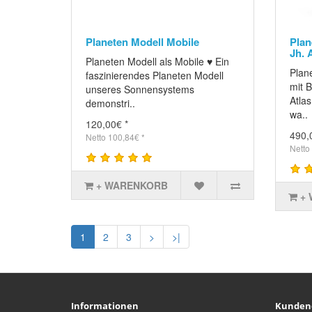
Planeten Modell Mobile
Plan
Jh. 
Planeten Modell als Mobile ♥ Ein
Plan
faszinierendes Planeten Modell
mit B
unseres Sonnensystems
Atla
demonstri..
wa..
120,00€ *
490,
Netto 100,84€ *
Netto
+ WARENKORB
+
1
2
3
>
>|
Informationen
Kunden