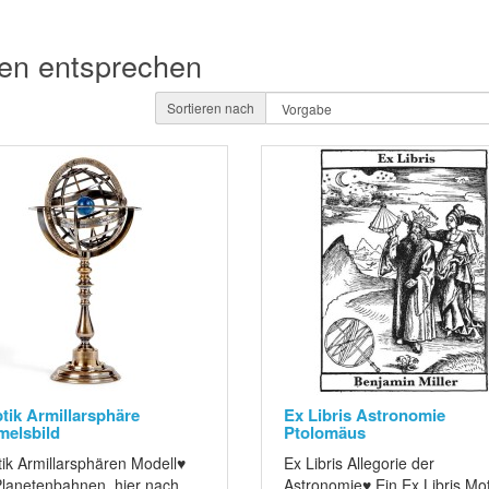
ien entsprechen
Sortieren nach
ptik Armillarsphäre
Ex Libris Astronomie
elsbild
Ptolomäus
tik Armillarsphären Modell♥
Ex Libris Allegorie der
Planetenbahnen, hier nach
Astronomie♥ Ein Ex Libris Mot