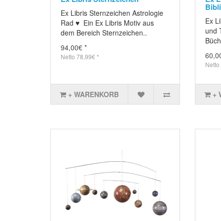
Bibl
Ex Libris Sternzeichen Astrologie
Ex Li
Rad ♥ Ein Ex Libris Motiv aus
und T
dem Bereich Sternzeichen..
Büche
94,00€ *
60,0
Netto 78,99€ *
Netto
+ WARENKORB
+