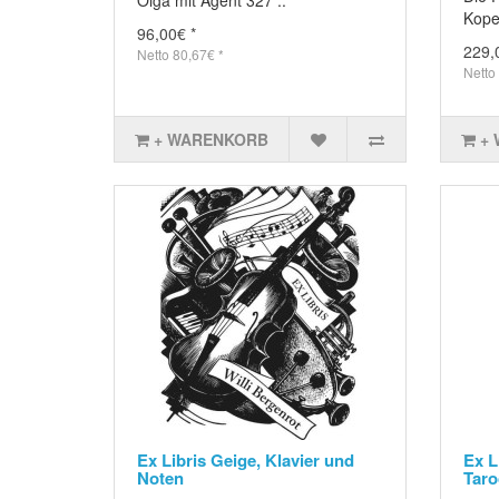
Koper
96,00€ *
229,
Netto 80,67€ *
Netto
+ WARENKORB
+
Ex Libris Geige, Klavier und
Ex L
Noten
Taro