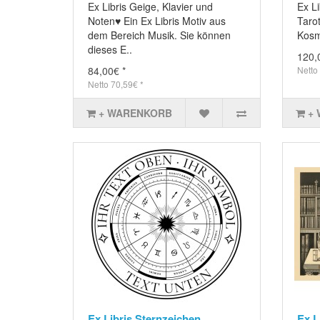
Ex Libris Geige, Klavier und
Ex Li
Noten♥ Ein Ex Libris Motiv aus
Tarot
dem Bereich Musik. Sie können
Kosm
dieses E..
120,
84,00€ *
Netto
Netto 70,59€ *
+ WARENKORB
+
Ex Libris Sternzeichen
Ex L