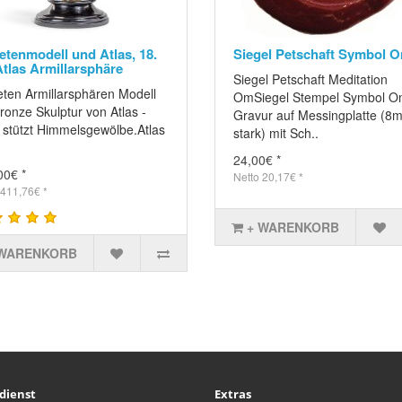
etenmodell und Atlas, 18.
Siegel Petschaft Symbol 
Atlas Armillarsphäre
Siegel Petschaft Meditation
eten Armillarsphären Modell
OmSiegel Stempel Symbol O
ronze Skulptur von Atlas -
Gravur auf Messingplatte (8
s stützt Himmelsgewölbe.Atlas
stark) mit Sch..
24,00€ *
00€ *
Netto 20,17€ *
 411,76€ *
+ WARENKORB
 WARENKORB
dienst
Extras