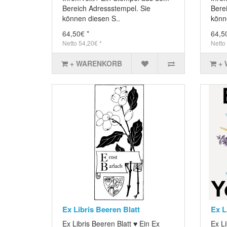
Bereich Adressstempel. Sie
Bere
können diesen S..
könn
64,50€ *
64,5
Netto 54,20€ *
Netto
+ WARENKORB
+
Ex Libris Beeren Blatt
Ex L
Ex Libris Beeren Blatt ♥ Ein Ex
Ex L