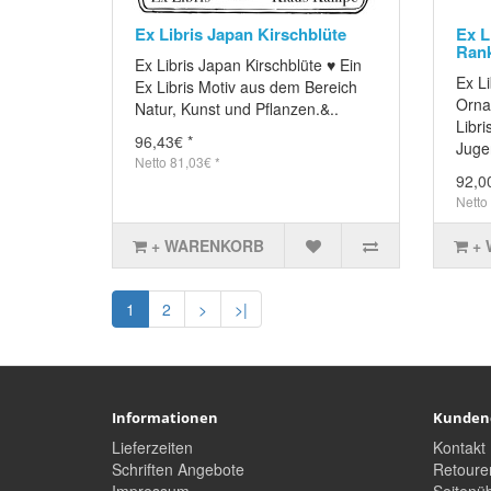
Ex Libris Japan Kirschblüte
Ex L
Ran
Ex Libris Japan Kirschblüte ♥ Ein
Ex L
Ex Libris Motiv aus dem Bereich
Orna
Natur, Kunst und Pflanzen.&..
Libr
96,43€ *
Juge
Netto 81,03€ *
92,0
Netto
+ WARENKORB
+
1
2
>
>|
Informationen
Kunden
Lieferzeiten
Kontakt
Schriften Angebote
Retoure
Impressum
Seitenüb