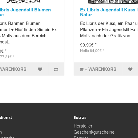
ibris Jugendstil Blumen
Ex Libris Jugendstil Kuss 
ke
Natur
ibris Rahmen Blumen
Ex Libris der Kuss, ein Paar 
ment ♥ Hier finden Sie ein Ex
Pflanzen ♥ Ein Jugendstil Ex L
is Motiv aus dem Bereich
Motiv nach der Grafik von ..
ndst..
99,96€ *
0€ *
Netto 84,00€ *
 77,31€ *
 WARENKORB
+ WARENKORB
dienst
Extras
Hersteller
n
Geschenkgutscheine
ersicht
Partner