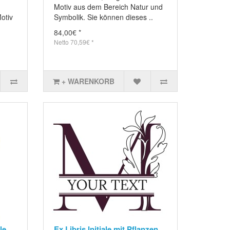
Motiv aus dem Bereich Natur und
otiv
Symbolik. Sie können dieses ..
84,00€ *
Netto 70,59€ *
+ WARENKORB
le,
Ex Libris Initiale mit Pflanzen