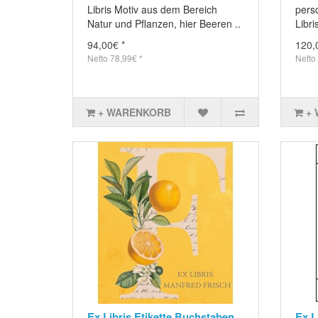
Libris Motiv aus dem Bereich
pers
Natur und Pflanzen, hier Beeren ..
Libri
94,00€ *
120,
Netto 78,99€ *
Netto
+ WARENKORB
+
Ex Libris Etikette Buchstaben
Ex L