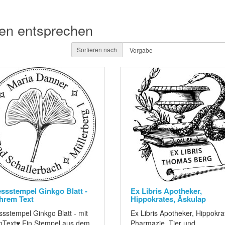
ien entsprechen
Sortieren nach
ssstempel Ginkgo Blatt -
Ex Libris Apotheker,
Ihrem Text
Hippokrates, Äskulap
sstempel Ginkgo Blatt - mit
Ex Libris Apotheker, Hippokra
mText♥ Ein Stempel aus dem
Pharmazie, Tier und