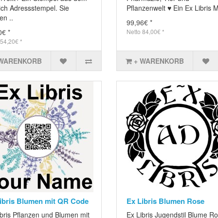
ich Adressstempel. Sie
Pflanzenwelt ♥ Ein Ex Libris M
en ..
99,96€ *
0€ *
Netto 84,00€ *
 54,20€ *
 WARENKORB
+ WARENKORB
ibris Blumen mit QR Code
Ex Libris Blumen Rose
ibris Pflanzen und Blumen mit
Ex Libris Jugendstil Blume R