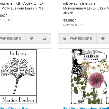
onaliertem QR Code♥ Ein Ex
mit personalisierbarem
s Motiv aus dem Bereich Pfla..
Monogramm ♥ Ein Ex Libris M
aus de..
00€ *
 100,84€ *
99,96€ *
Netto 84,00€ *
 WARENKORB
+ WARENKORB
ibris Gingko Blatt
Ex Libris Herbarium, Kamil