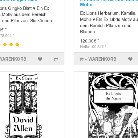
Mohn
bris Gingko Blatt ♥ Ein Ex
Ex Libris Herbarium, Kamille,
is Motiv aus dem Bereich
Mohn ♥ Ein Ex Libris Motiv a
 und Pflanzen. Sie können ..
dem Bereich Pflanzen und
0€ *
Blumen...
 78,99€ *
120,00€ *
Netto 100,84€ *
 WARENKORB
+ WARENKORB